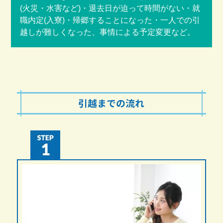
(火災・水害など)・退去日が迫って時間がない・就
職内定(入寮)・帰郷することになった・一人での引
越しが難しくなった、事情による予定変更など。
引越までの流れ