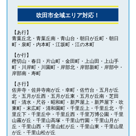
吹田市全域エリア対応！
【あ行】
青葉丘北・青葉丘南・青山台・朝日が丘町・朝日
町・泉町・内本町・江坂町・江の木町
【か行】
樫切山・春日・片山町・金田町・上山田・上山手
町・川岸町・川園町・岸部北・岸部新町・岸部中・
岸部南・寿町
【さ行】
佐井寺・佐井寺南が丘・幸町・佐竹台・五月が丘
北・五月が丘西・五月が丘東・五月が丘南・芝田
町・清水・尺谷・昭和町・新芦屋上・新芦屋下・吹
東町・末広町・清和園町・千里丘上・千里丘北・千
里丘下・千里丘中・千里丘西・千里万博公園・千里
山霧が丘・千里山高塚・千里山竹園・千里山月が
丘・千里山西・千里山虹が丘・千里山東・千里山星
が丘・千里山松が丘