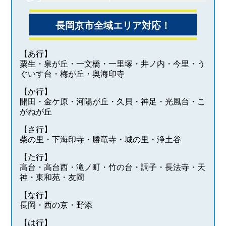
長岡京市全域エリア対応！
【あ行】
粟生・泉が丘・一文橋・一里塚・井ノ内・今里・う
ぐいす台・梅が丘・奥海印寺
【か行】
開田・金ケ原・河陽が丘・久貝・神足・光風台・こ
がねが丘
【さ行】
柴の里・下海印寺・勝竜寺・城の里・浄土谷
【た行】
高台・高台西・滝ノ町・竹の台・調子・長法寺・天
神・東和苑・友岡
【な行】
長岡・西の京・野添
【は行】