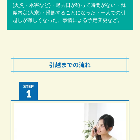
(火災・水害など)・退去日が迫って時間がない・就
職内定(入寮)・帰郷することになった・一人での引
越しが難しくなった、事情による予定変更など。
引越までの流れ